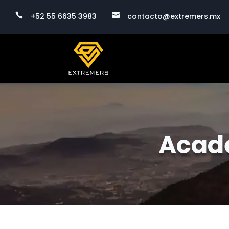

+52 55 6635 3983

contacto@extremers.mx
Acade